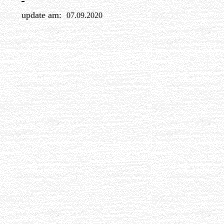
update am:
07.09.20
20