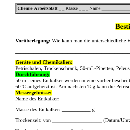
Chemie-Arbeitsblatt
_ _ Klasse _ _ _ Name ___________
Best
Vorüberlegung:
Wie kann man die unterschiedliche W
___________________________________________
Geräte und Chemikalien:
Petrischalen, Trockenschrank, 50-mL-Pipetten, Peleus
Durchführung:
50 mL eines Entkalker werden in eine vorher beschrift
60°C aufgeheizt ist. Am nächsten Tag kann die Petri
Messergebnisse:
Name des Entkalker: _______________________
Masse des Entkalker: ___________ g
Trockenzeit: von ___________________ (Datum/Uhrz