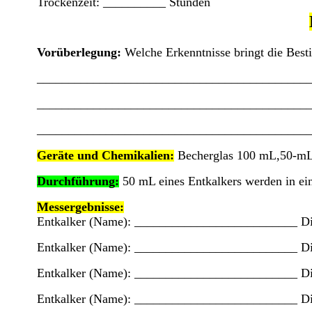
Trockenzeit: __________ Stunden
Vorüberlegung:
Welche Erkenntnisse bringt die Bes
___________________________________________
___________________________________________
___________________________________________
Geräte und Chemikalien:
Becherglas 100 mL,50-mL-P
Durchführung:
50 mL eines Entkalkers werden in ein
Messergebnisse:
Entkalker (Name): __________________________ D
Entkalker (Name): __________________________ D
Entkalker (Name): __________________________ D
Entkalker (Name): __________________________ D