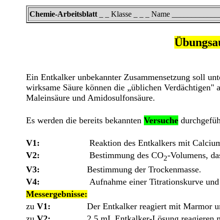
Chemie-Arbeitsblatt
_ _ Klasse _ _ _ Name ___________
Übungsau
Ein Entkalker unbekannter Zusammensetzung soll unte
wirksame Säure können die „üblichen Verdächtigen" 
Maleinsäure und Amidosulfonsäure.
Es werden die bereits bekannten
Versuche
durchgefüh
V1:
Reaktion des Entkalkers mit Calciu
V2:
Bestimmung des CO
-Volumens, da
2
V3:
Bestimmung der Trockenmasse.
V4:
Aufnahme einer Titrationskurve un
Messergebnisse:
zu
V1:
Der Entkalker reagiert mit Marmor u
zu
V2:
2,5 mL Entkalker-Lösung reagieren