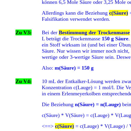
können 6,5 Mole Säure oder 3,25 Mole od
Allerdings kann die Beziehung
c(Säure)
=
Falsifikation verwendet werden.
Zu V3:
Bei der
Bestimmung der Trockenmasse
L beträgt die Trockenmasse
150 g Säure
.
ein Stoff wirksam ist (und bei einer Übu
Säure. Nur wissen wir immer noch nicht, w
wertige oder 3-wertige Säure sein. Deswe
Also:
m(Säure) = 150 g
Zu V4:
10 mL der Entkalker-Lösung werden zwar 
Konzentration c(Lauge) = 1 mol/l. Die Ve
in einem Erlenmeyerkolben entsprechend
Die Beziehung
n(Säure) = n(Lauge)
beim
c(Säure) * V(Säure) = c(Lauge) * V(Laug
<==>
c(Säure)
= c(Lauge) * V(Lauge) / V