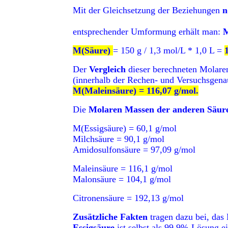
Mit der Gleichsetzung der Beziehungen
n
entsprechender Umformung erhält man:
M
M(Säure)
= 150 g / 1,3 mol/L * 1,0 L =
Der
Vergleich
dieser berechneten Molare
(innerhalb der Rechen- und Versuchsgenau
M(Maleinsäure) = 116,07 g/mol.
Die
Molaren Massen der anderen Säu
M(Essigsäure) = 60,1 g/mol
Milchsäure = 90,1 g/mol
Amidosulfonsäure = 97,09 g/mol
Maleinsäure = 116,1 g/mol
Malonsäure = 104,1 g/mol
Citronensäure = 192,13 g/mol
Zusätzliche Fakten
tragen dazu bei, das
Essigsäure
ist selbst als 99,9%-Lösung e