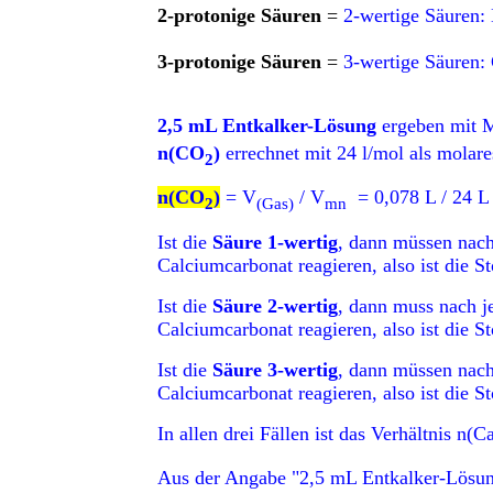
2-protonige Säuren
=
2-wertige Säuren:
3-protonige Säuren
=
3-wertige Säuren: 
2,5 mL Entkalker-Lösung
ergeben mit 
n(CO
)
errechnet mit 24 l/mol als mola
2
n(CO
)
= V
/ V
= 0,078 L / 24 L
2
(Gas)
mn
Ist die
Säure 1-wertig
, dann müssen nach
Calciumcarbonat reagieren, also ist die 
Ist die
Säure 2-wertig
, dann muss nach j
Calciumcarbonat reagieren, also ist die 
Ist die
Säure 3-wertig
, dann müssen nach
Calciumcarbonat reagieren, also ist die 
In allen drei Fällen ist das Verhältnis n(
Aus der Angabe "2,5 mL Entkalker-Lösung