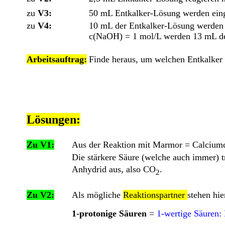
zu
V3:
50 mL Entkalker-Lösung werden eing
zu
V4:
10 mL der Entkalker-Lösung werden m
c(NaOH) = 1 mol/L werden 13 mL de
Arbeitsauftrag:
Finde heraus, um welchen Entkalker e
Lösungen:
Zu V1:
Aus der Reaktion mit Marmor = Calcium
Die stärkere Säure (welche auch immer) t
Anhydrid aus, also CO
.
2
Zu V2:
Als mögliche
Reaktionspartner
stehen hi
1-protonige Säuren
=
1-wertige Säuren: