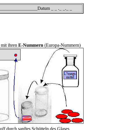
_______________Datum _ _ ._ _._ _
 mit ihren
E-Nummern
(
Europa-Nummern)
ff durch sanftes Schütteln des Glases