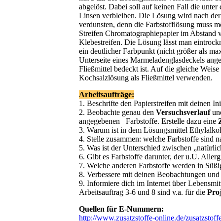
abgelöst. Dabei soll auf keinen Fall die unte
Linsen verbleiben. Die Lösung wird nach der 
verdunsten, denn die Farbstofflösung muss mö
Streifen Chromatographiepapier im Abstand v
Klebestreifen. Die Lösung lässt man eintroc
ein deutlicher Farbpunkt (nicht größer als m
Unterseite eines Marmeladenglasdeckels ange
Fließmittel bedeckt ist. Auf die gleiche Weis
Kochsalzlösung als Fließmittel verwenden.
Arbeitsaufträge:
1. Beschrifte den Papierstreifen mit deinen I
2. Beobachte genau den
Versuchsverlauf
un
angegebenen Farbstoffe. Erstelle dazu eine
3. Warum ist in dem Lösungsmittel Ethylalko
4. Stelle zusammen: welche Farbstoffe sind nat
5. Was ist der Unterschied zwischen „natürlic
6. Gibt es Farbstoffe darunter, der u.U. Aller
7. Welche anderen Farbstoffe werden in Süßig
8. Verbessere mit deinen Beobachtungen und 
9. Informiere dich im Internet über Lebensmitt
Arbeitsauftrag 3-6 und 8 sind v.a. für die
Pro
Quellen für E-Nummern:
http://www.zusatzstoffe-online.de/zusatzstoffe