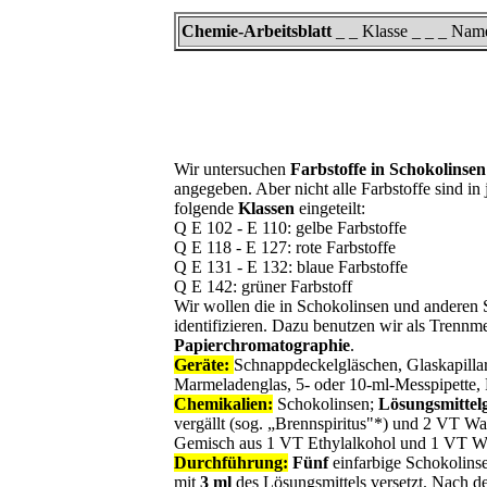
Chemie-Arbeitsblatt
_ _ Klasse _ _ _ N
Wir untersuchen
Farbstoffe in Schokolinsen
angegeben. Aber nicht alle Farbstoffe sind in
folgende
Klassen
eingeteilt:
Q
E 102 - E 110: gelbe Farbstoffe
Q
E 118 - E 127: rote Farbstoffe
Q
E 131 - E 132: blaue Farbstoffe
Q
E 142: grüner Farbstoff
Wir wollen die in Schokolinsen und anderen 
identifizieren. Dazu benutzen wir als Trennm
Papierchromatographie
.
Geräte:
Schnappdeckelgläschen, Glaskapillar
Marmeladenglas, 5- oder 10-ml-Messpipette, 
Chemikalien:
Schokolinsen;
Lösungsmittel
vergällt (sog. „Brennspiritus"*) und 2 VT Wa
Gemisch aus 1 VT Ethylalkohol und 1 VT Wa
Durchführung:
Fünf
einfarbige Schokolins
mit
3 ml
des Lösungsmittels versetzt. Nach d