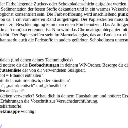
r der Farbe liegende Zucker- oder Schokoladenschicht aufgelöst werden,
Sedimentation der festen Stoffe dekantiert und in ein warmes Wasserbad
glichst konzentriert sein. Die Farbstofflösung wird anschließend
punk
on ca. 1 cm vom unteren Rand aufgetragen. Der Papierstreifen muss der
knen - zur Beschleunigung kann man einen Fön benutzen. Das Auftrage
aximal 5 mm) zu erkennen ist. Nun wird das Chromatographiepapier mit 
klebt. Der Papierstreifen steht im Marmeladeglas, das am Boden ca. e
e kannst du auch die Farbstoffe in anders gefärbten Schokolinsen untersu
nitialen (und denen deines Teammitglieds).
d notiere dir die
Beobachtungen
in deinem WP-Ordner. Besorge dir d
Zutatenliste
der von dir verwendeten Süßigkeit.
hol = Ethanol enthalten?
ürlich, naturidentisch, oder künstlich?
h", „naturidentisch" und „künstlich"?
gien auslösen?
keiten verwendet? Schau dich in deinem Haushalt um und notiere; Erst
Erfahrungen die Vorschrift zur Versuchsdurchführung.
elfarbstoffe!
jektmappe
wichtig!
/