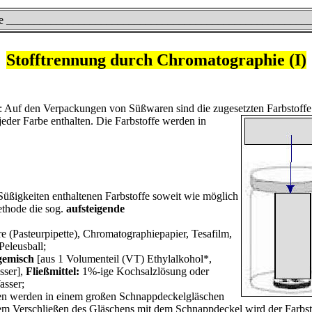
ame ________________________________________________________
Stofftrennung durch Chromatographie (I)
: Auf den Verpackungen von Süßwaren sind die zugesetzten Farbstoffe
 jeder Farbe enthalten. Die Farbstoffe werden in
Süßigkeiten enthaltenen Farbstoffe soweit wie möglich
ethode die sog.
aufsteigende
e (Pasteurpipette), Chromatographiepapier, Tesafilm,
Peleusball;
gemisch
[aus 1 Volumenteil (VT) Ethylalkohol*,
sser],
Fließmittel:
1%-ige Kochsalzlösung oder
sser;
en werden in einem großen Schnappdeckelgläschen
em Verschließen des Gläschens mit dem Schnappdeckel wird der Farbsto