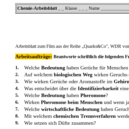
Chemie-Arbeitsblatt
_ _ Klasse _ _ _ Name ___________
Arbeitsblatt zum Film aus der Reihe „Quarks&Co", WDR vom
Arbeitsaufträge:
Beantworte schriftlich die folgenden 
Welche
Bedeutung
haben Gerüche für Menschen 
1.
Auf welchem
biologischen Weg
wirken Geruchs-
2.
Wie wirken Gerüche oder Aromastoffe im
Gehir
3.
Was entscheidet über die
Identifizierbarkeit
eine
4.
Welche
Bedeutung
haben
Pheromone
?
5.
Wirken
Pheromone beim Menschen
und wenn ja
6.
Welche
wirtschaftliche Bedeutung
haben Geruch
7.
Mit welchem
chemischen Trennverfahren
werd
8.
Wie setzen sich Düfte zusammen?
9.