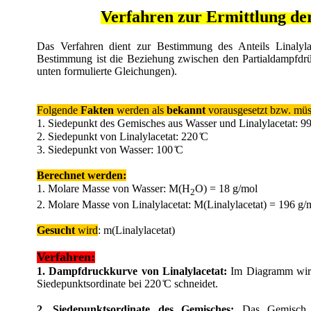
Verfahren zur Ermittlung de
Das Verfahren dient zur Bestimmung des Anteils Linalylac
Bestimmung ist die Beziehung zwischen den Partialdampfdrü
unten formulierte Gleichungen).
Folgende
Fakten
werden als
bekannt
vorausgesetzt bzw. mü
1. Siedepunkt des Gemisches aus Wasser und Linalylacetat: 99
2. Siedepunkt von Linalylacetat: 220 ̊C
3. Siedepunkt von Wasser: 100 ̊C
Berechnet werden:
1. Molare Masse von Wasser: M(H
O) = 18 g/mol
2
2. Molare Masse von Linalylacetat: M(Linalylacetat) = 196 g/
Gesucht
wird
: m(Linalylacetat)
Verfahren:
1. Dampfdruckkurve von Linalylacetat:
Im Diagramm wird
Siedepunktsordinate bei 220 ̊C schneidet.
2. Siedepunktsordinate des Gemisches:
Das Gemisch Wa