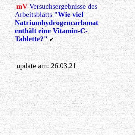
mV
Versuchsergebnisse des
Arbeitsblatts
"Wie viel
Natriumhydrogencarbonat
enthält eine Vitamin-C-
Tablette?"
✔
update am:
26.03.21