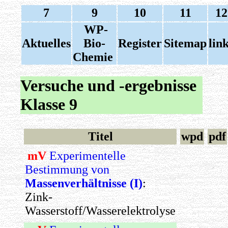
7
9
10
11
12
WP-
Aktuelles
Bio-
Register
Sitemap
lin
Chemie
Versuche und -ergebnisse
Klasse 9
Titel
wpd
pdf
mV
Experimentelle
Bestimmung von
Massenverhältnisse (I)
:
Zink-
Wasserstoff/Wasserelektrolyse