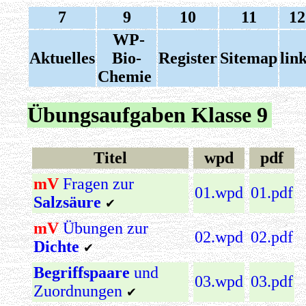
7
9
10
11
12
WP-
Aktuelles
Bio-
Register
Sitemap
lin
Chemie
Übungsaufgaben Klasse 9
Titel
wpd
pdf
mV
Fragen zur
01.wpd
01.pdf
Salzsäure
✔
mV
Übungen zur
02.wpd
02.pdf
Dichte
✔
Begriffspaare
und
03.wpd
03.pdf
Zuordnungen
✔