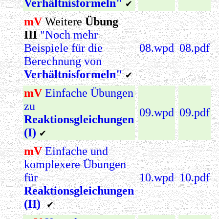
Verhältnisformeln"
✔
mV
Weitere
Übung
III
"Noch mehr
Beispiele für die
08.wpd
08.pdf
Berechnung von
Verhältnisformeln"
✔
mV
Einfache Übungen
zu
09.wpd
09.pdf
Reaktionsgleichungen
(I)
✔
mV
Einfache und
komplexere Übungen
für
10.wpd
10.pdf
Reaktionsgleichungen
(II)
✔