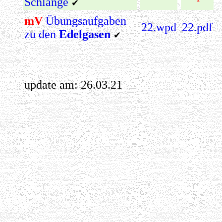
Schlange
✔
mV
Übungsaufgaben
22.wpd
22.pdf
zu den
Edelgasen
✔
update am:
26.03.21